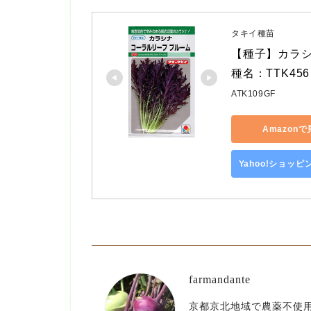
タキイ種苗
【種子】カラシ
種名：TTK45
ATK109GF
Amazon
Yahoo!ショッ
farmandante
京都京北地域で農薬不使