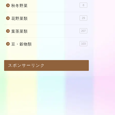
秋冬野菜
8
花野菜類
29
葉茎菜類
207
豆・穀物類
103
スポンサーリンク