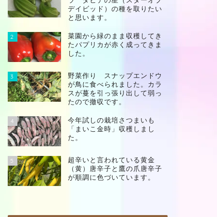
ラ ダビデの星（スターオブ
デイビッド）の種を取りたい
と思います。
菜園から緑のまま収穫してき
2
たパプリカが赤く成ってきま
した。
野菜作り スナップエンドウ
3
が鳥に食べられました。カラ
スが蔓を引っ張り出して弱っ
たので撤収です。
今年試しの栽培さつまいも
4
「まいこ金時」収穫しまし
た。
超辛いと言われている黄金
5
（黄）唐辛子と鷹の爪唐辛子
が順調に色づいています。