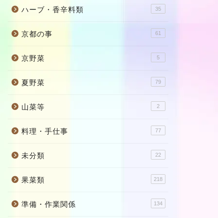
ハーブ・香辛料類
35
京都の事
61
京野菜
5
夏野菜
79
山菜等
2
料理・手仕事
77
未分類
22
果菜類
218
準備・作業関係
134