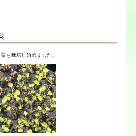
菜
し菜を栽培し始めました。