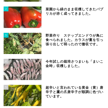
2
菜園から緑のまま収穫してきたパプ
リカが赤く成ってきました。
3
野菜作り スナップエンドウが鳥に
食べられました。カラスが蔓を引っ
張り出して弱ったので撤収です。
4
今年試しの栽培さつまいも「まいこ
金時」収穫しました。
5
超辛いと言われている黄金（黄）唐
辛子と鷹の爪唐辛子が順調に色づい
ています。