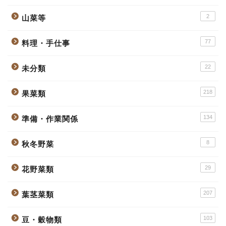
2
山菜等
77
料理・手仕事
22
未分類
218
果菜類
134
準備・作業関係
8
秋冬野菜
29
花野菜類
207
葉茎菜類
103
豆・穀物類