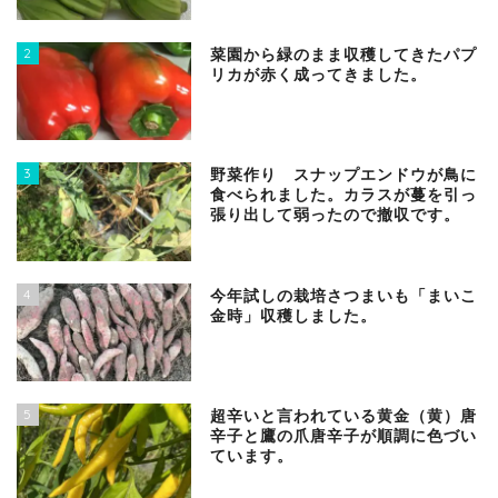
2
菜園から緑のまま収穫してきたパプ
リカが赤く成ってきました。
3
野菜作り スナップエンドウが鳥に
食べられました。カラスが蔓を引っ
張り出して弱ったので撤収です。
4
今年試しの栽培さつまいも「まいこ
金時」収穫しました。
5
超辛いと言われている黄金（黄）唐
辛子と鷹の爪唐辛子が順調に色づい
ています。