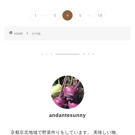
...
...
1
3
4
5
18
HOME
その他
andantesunny
京都京北地域で野菜作りをしています。 美味しい物、