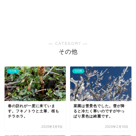
― CATEGORY ―
その他
その他
その他
春の訪れが一度に来ていま
菜園は雪景色でした。雪が降
す。フキノトウと土筆、桜も
ると冷たく寒いのですがやっ
チラホラ。
ぱり景色は綺麗です。
2020年3月9日
2020年2月10日