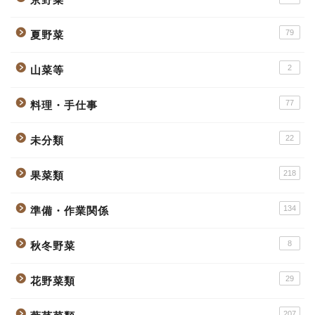
79
夏野菜
2
山菜等
77
料理・手仕事
22
未分類
218
果菜類
134
準備・作業関係
8
秋冬野菜
29
花野菜類
207