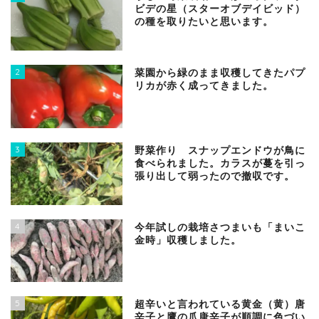
ビデの星（スターオブデイビッド）
の種を取りたいと思います。
2
菜園から緑のまま収穫してきたパプ
リカが赤く成ってきました。
3
野菜作り スナップエンドウが鳥に
食べられました。カラスが蔓を引っ
張り出して弱ったので撤収です。
4
今年試しの栽培さつまいも「まいこ
金時」収穫しました。
5
超辛いと言われている黄金（黄）唐
辛子と鷹の爪唐辛子が順調に色づい