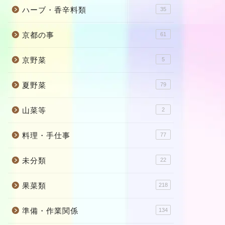
ハーブ・香辛料類
35
京都の事
61
京野菜
5
夏野菜
79
山菜等
2
料理・手仕事
77
未分類
22
果菜類
218
準備・作業関係
134