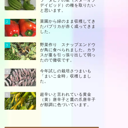
ラ ダビデの星（スターオブ
デイビッド）の種を取りたい
と思います。
菜園から緑のまま収穫してき
2
たパプリカが赤く成ってきま
した。
野菜作り スナップエンドウ
3
が鳥に食べられました。カラ
スが蔓を引っ張り出して弱っ
たので撤収です。
今年試しの栽培さつまいも
4
「まいこ金時」収穫しまし
た。
超辛いと言われている黄金
5
（黄）唐辛子と鷹の爪唐辛子
が順調に色づいています。