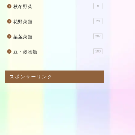
秋冬野菜
8
花野菜類
29
葉茎菜類
207
豆・穀物類
103
スポンサーリンク