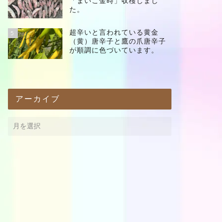
「まいこ金時」収穫しまし
た。
超辛いと言われている黄金
5
（黄）唐辛子と鷹の爪唐辛子
が順調に色づいています。
アーカイブ