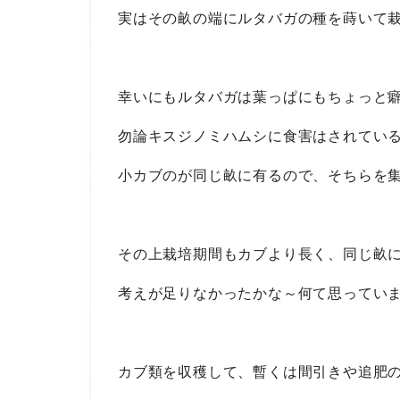
実はその畝の端にルタバガの種を蒔いて
幸いにもルタバガは葉っぱにもちょっと
勿論キスジノミハムシに食害はされてい
小カブのが同じ畝に有るので、そちらを
その上栽培期間もカブより長く、同じ畝
考えが足りなかったかな～何て思ってい
カブ類を収穫して、暫くは間引きや追肥