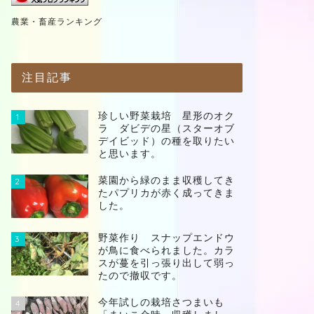
農業・畜産ランキング
注目記事
珍しい野菜栽培 星形のオク
1
ラ ダビデの星（スターオブ
デイビッド）の種を取りたい
と思います。
菜園から緑のまま収穫してき
2
たパプリカが赤く成ってきま
した。
野菜作り スナップエンドウ
3
が鳥に食べられました。カラ
スが蔓を引っ張り出して弱っ
たので撤収です。
今年試しの栽培さつまいも
4