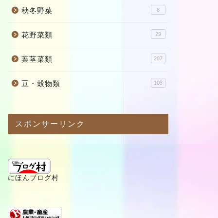
秋冬野菜
8
花野菜類
29
葉茎菜類
207
豆・穀物類
103
スポンサーリンク
にほんブログ村