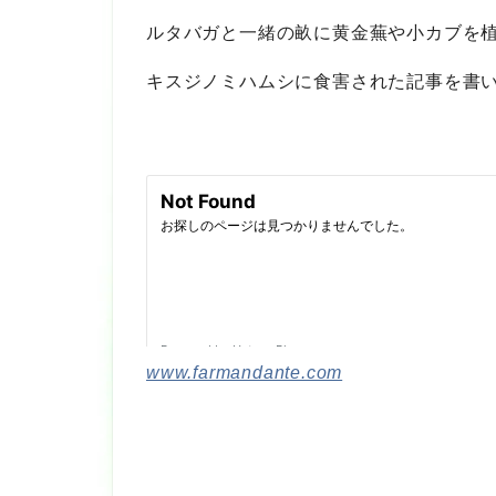
ルタバガと一緒の畝に黄金蕪や小カブを
キスジノミハムシに食害された記事を書
www.farmandante.com