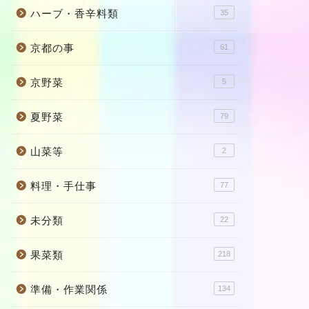
ハーブ・香辛料類
35
京都の事
61
京野菜
5
夏野菜
79
山菜等
2
料理・手仕事
77
未分類
22
果菜類
218
準備・作業関係
134