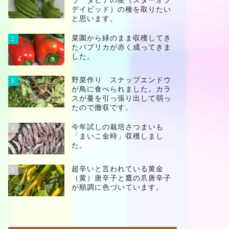
ラ ダビデの星（スターオブ
デイビッド）の種を取りたい
と思います。
菜園から緑のまま収穫してき
2
たパプリカが赤く成ってきま
した。
野菜作り スナップエンドウ
3
が鳥に食べられました。カラ
スが蔓を引っ張り出して弱っ
たので撤収です。
今年試しの栽培さつまいも
4
「まいこ金時」収穫しまし
た。
超辛いと言われている黄金
5
（黄）唐辛子と鷹の爪唐辛子
が順調に色づいています。