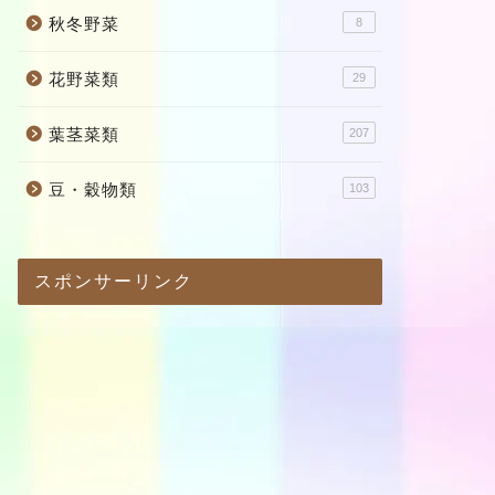
秋冬野菜
8
花野菜類
29
葉茎菜類
207
豆・穀物類
103
スポンサーリンク