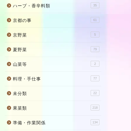
ハーブ・香辛料類
35
京都の事
61
京野菜
5
夏野菜
79
山菜等
2
料理・手仕事
77
未分類
22
果菜類
218
準備・作業関係
134