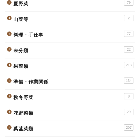
79
夏野菜
2
山菜等
77
料理・手仕事
22
未分類
218
果菜類
134
準備・作業関係
8
秋冬野菜
29
花野菜類
207
葉茎菜類