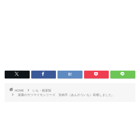
HOME
いも・根菜類
菜園のサツマイモシリーズ 安納芋（あんのういも）収穫しました。