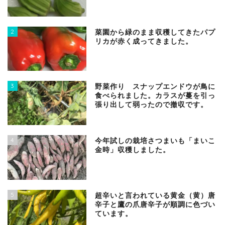
2
菜園から緑のまま収穫してきたパプ
リカが赤く成ってきました。
3
野菜作り スナップエンドウが鳥に
食べられました。カラスが蔓を引っ
張り出して弱ったので撤収です。
4
今年試しの栽培さつまいも「まいこ
金時」収穫しました。
5
超辛いと言われている黄金（黄）唐
辛子と鷹の爪唐辛子が順調に色づい
ています。