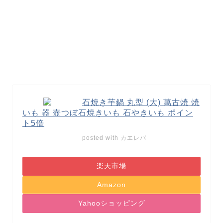
石焼き芋鍋 丸型 (大) 萬古焼 焼
いも 器 壺つぼ石焼きいも 石やきいも ポイン
ト5倍
posted with
カエレバ
楽天市場
Amazon
Yahooショッピング