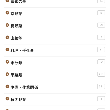
61
京都の事
5
京野菜
79
夏野菜
2
山菜等
77
料理・手仕事
22
未分類
218
果菜類
134
準備・作業関係
8
秋冬野菜