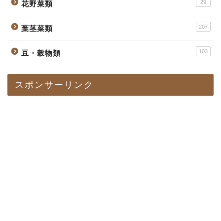
29
花野菜類
207
葉茎菜類
103
豆・穀物類
スポンサーリンク