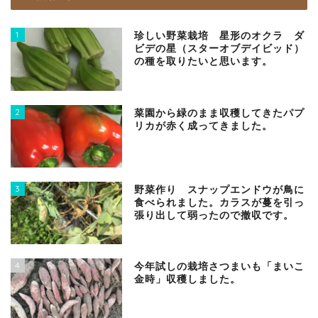
1
珍しい野菜栽培 星形のオクラ ダ
ビデの星（スターオブデイビッド）
の種を取りたいと思います。
2
菜園から緑のまま収穫してきたパプ
リカが赤く成ってきました。
3
野菜作り スナップエンドウが鳥に
食べられました。カラスが蔓を引っ
張り出して弱ったので撤収です。
4
今年試しの栽培さつまいも「まいこ
金時」収穫しました。