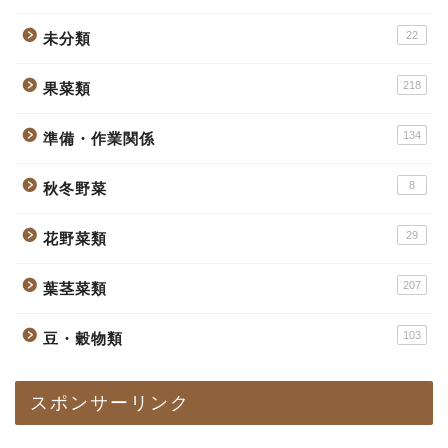
22
未分類
218
果菜類
134
準備・作業関係
8
秋冬野菜
29
花野菜類
207
葉茎菜類
103
豆・穀物類
スポンサーリンク