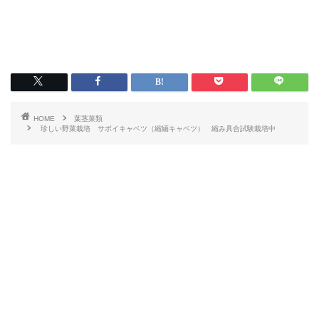
HOME
葉茎菜類
珍しい野菜栽培 サボイキャベツ（縮緬キャベツ） 縮み具合試験栽培中