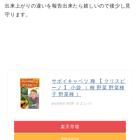
出来上がりの違いを報告出来たら嬉しいので後少し見
守ります。
サボイキャベツ 種 【 クリスピ
ーノ 】 小袋 （ 種 野菜 野菜種
子 野菜種 ）
posted with
カエレバ
楽天市場
Amazon