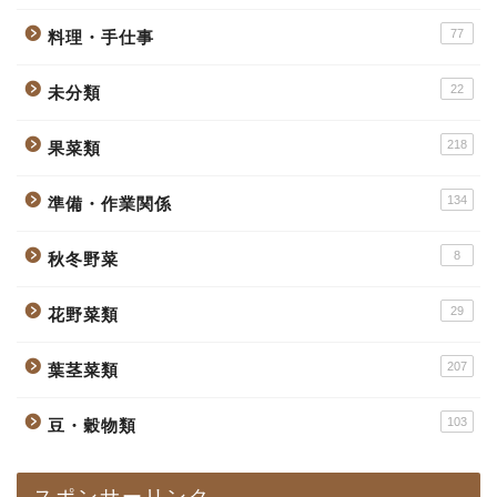
77
料理・手仕事
22
未分類
218
果菜類
134
準備・作業関係
8
秋冬野菜
29
花野菜類
207
葉茎菜類
103
豆・穀物類
スポンサーリンク