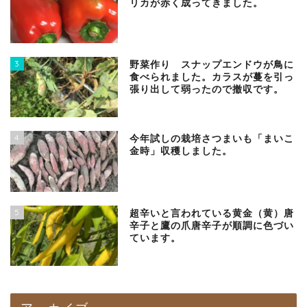
リカが赤く成ってきました。
3
野菜作り スナップエンドウが鳥に
食べられました。カラスが蔓を引っ
張り出して弱ったので撤収です。
4
今年試しの栽培さつまいも「まいこ
金時」収穫しました。
5
超辛いと言われている黄金（黄）唐
辛子と鷹の爪唐辛子が順調に色づい
ています。