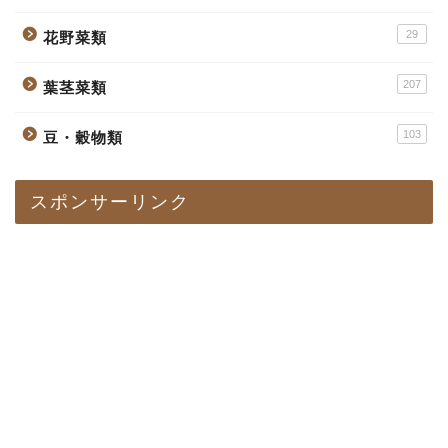
29
花野菜類
207
葉茎菜類
103
豆・穀物類
スポンサーリンク