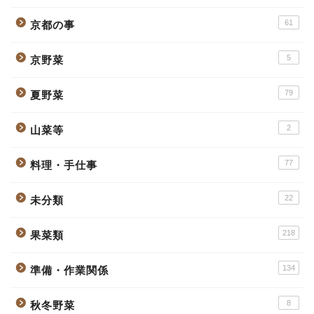
61
京都の事
5
京野菜
79
夏野菜
2
山菜等
77
料理・手仕事
22
未分類
218
果菜類
134
準備・作業関係
8
秋冬野菜