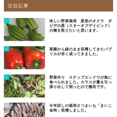
注目記事
1
珍しい野菜栽培 星形のオクラ ダ
ビデの星（スターオブデイビッド）
の種を取りたいと思います。
2
菜園から緑のまま収穫してきたパプ
リカが赤く成ってきました。
3
野菜作り スナップエンドウが鳥に
食べられました。カラスが蔓を引っ
張り出して弱ったので撤収です。
4
今年試しの栽培さつまいも「まいこ
金時」収穫しました。