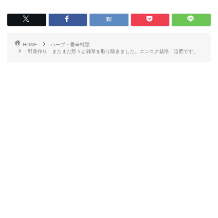
HOME
ハーブ・香辛料類
野菜作り またまた黙々と雑草を取り除きました。ニンニク栽培 追肥です。