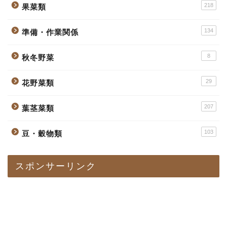
218
果菜類
134
準備・作業関係
8
秋冬野菜
29
花野菜類
207
葉茎菜類
103
豆・穀物類
スポンサーリンク