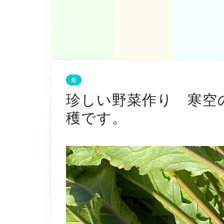
蕪
珍しい野菜作り 寒空
穫です。