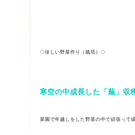
◇珍しい野菜作り（栽培）◇
寒空の中成長した「蕪」収
菜園で年越しをした野菜の中で頑張って