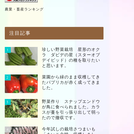
農業・畜産ランキング
注目記事
珍しい野菜栽培 星形のオク
1
ラ ダビデの星（スターオブ
デイビッド）の種を取りたい
と思います。
菜園から緑のまま収穫してき
2
たパプリカが赤く成ってきま
した。
野菜作り スナップエンドウ
3
が鳥に食べられました。カラ
スが蔓を引っ張り出して弱っ
たので撤収です。
今年試しの栽培さつまいも
4