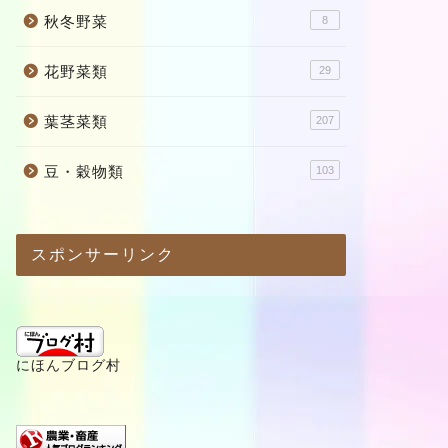
秋冬野菜
8
花野菜類
29
葉茎菜類
207
豆・穀物類
103
スポンサーリンク
にほんブログ村