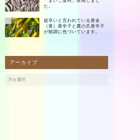
「まいこ金時」収穫しまし
た。
超辛いと言われている黄金
5
（黄）唐辛子と鷹の爪唐辛子
が順調に色づいています。
アーカイブ