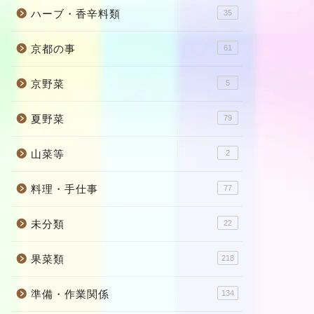
ハーブ・香辛料類
35
京都の事
61
京野菜
5
夏野菜
79
山菜等
2
料理・手仕事
77
未分類
22
果菜類
218
準備・作業関係
134