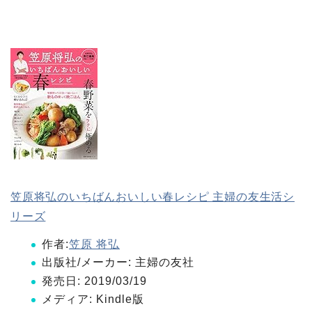
笠原将弘のいちばんおいしい春レシピ 主婦の友生活シ
リーズ
作者:
笠原 将弘
出版社/メーカー:
主婦の友社
発売日:
2019/03/19
メディア:
Kindle版