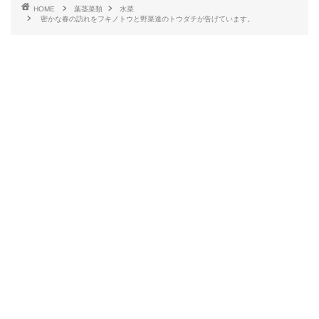
HOME
葉茎菜類
水菜
密かな春の訪れをフキノトウと野菜達のトウダチが告げています。