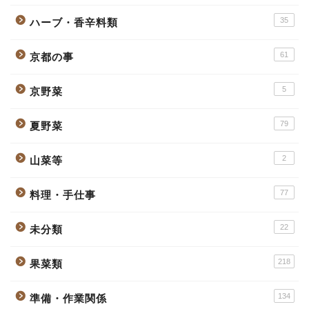
35
ハーブ・香辛料類
61
京都の事
5
京野菜
79
夏野菜
2
山菜等
77
料理・手仕事
22
未分類
218
果菜類
134
準備・作業関係