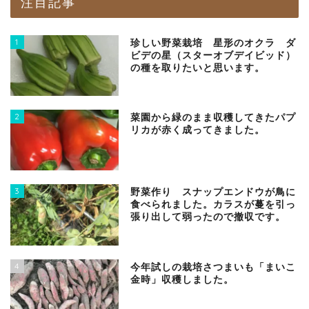
注目記事
1
珍しい野菜栽培 星形のオクラ ダ
ビデの星（スターオブデイビッド）
の種を取りたいと思います。
2
菜園から緑のまま収穫してきたパプ
リカが赤く成ってきました。
3
野菜作り スナップエンドウが鳥に
食べられました。カラスが蔓を引っ
張り出して弱ったので撤収です。
4
今年試しの栽培さつまいも「まいこ
金時」収穫しました。