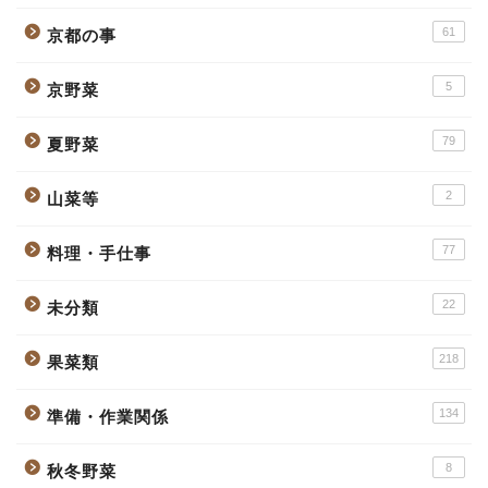
61
京都の事
5
京野菜
79
夏野菜
2
山菜等
77
料理・手仕事
22
未分類
218
果菜類
134
準備・作業関係
8
秋冬野菜