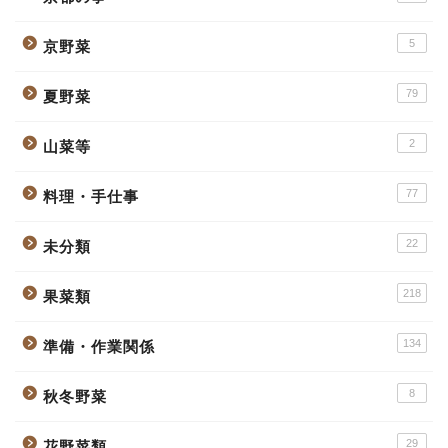
5
京野菜
79
夏野菜
2
山菜等
77
料理・手仕事
22
未分類
218
果菜類
134
準備・作業関係
8
秋冬野菜
29
花野菜類