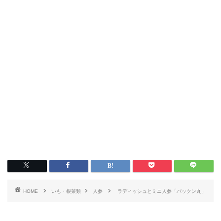
HOME
いも・根菜類
人参
ラディッシュとミニ人参「パックン丸」