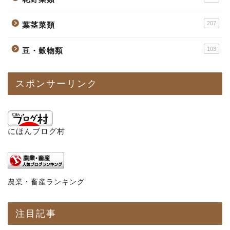
207
葉茎菜類
103
豆・穀物類
スポンサーリンク
にほんブログ村
農業・畜産ランキング
注目記事