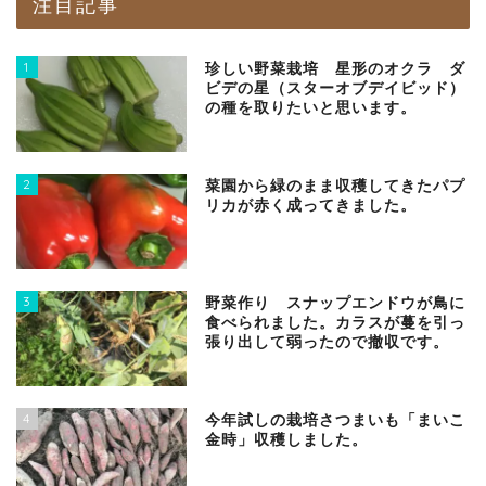
注目記事
1
珍しい野菜栽培 星形のオクラ ダ
ビデの星（スターオブデイビッド）
の種を取りたいと思います。
2
菜園から緑のまま収穫してきたパプ
リカが赤く成ってきました。
3
野菜作り スナップエンドウが鳥に
食べられました。カラスが蔓を引っ
張り出して弱ったので撤収です。
4
今年試しの栽培さつまいも「まいこ
金時」収穫しました。