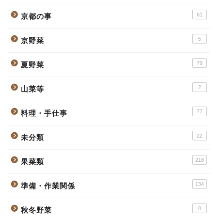
61
京都の事
5
京野菜
79
夏野菜
2
山菜等
77
料理・手仕事
22
未分類
218
果菜類
134
準備・作業関係
8
秋冬野菜