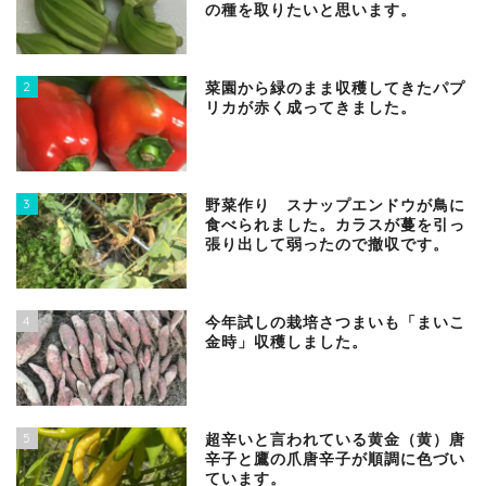
の種を取りたいと思います。
2
菜園から緑のまま収穫してきたパプ
リカが赤く成ってきました。
3
野菜作り スナップエンドウが鳥に
食べられました。カラスが蔓を引っ
張り出して弱ったので撤収です。
4
今年試しの栽培さつまいも「まいこ
金時」収穫しました。
5
超辛いと言われている黄金（黄）唐
辛子と鷹の爪唐辛子が順調に色づい
ています。