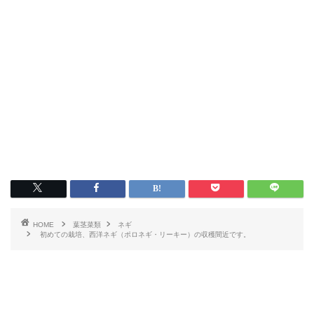
HOME
葉茎菜類
ネギ
初めての栽培、西洋ネギ（ポロネギ・リーキー）の収穫間近です。