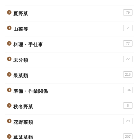
79
夏野菜
2
山菜等
77
料理・手仕事
22
未分類
218
果菜類
134
準備・作業関係
8
秋冬野菜
29
花野菜類
207
葉茎菜類