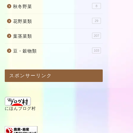
秋冬野菜
8
花野菜類
29
葉茎菜類
207
豆・穀物類
103
スポンサーリンク
にほんブログ村