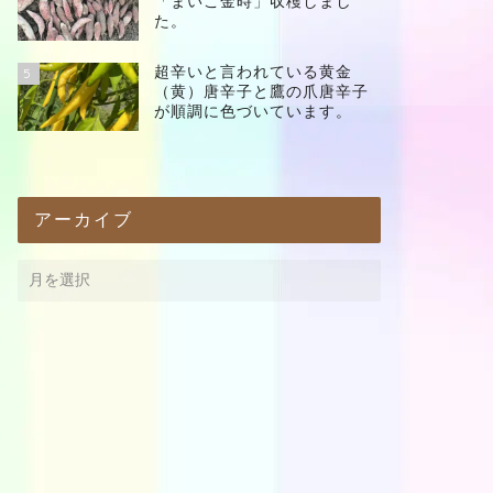
「まいこ金時」収穫しまし
た。
超辛いと言われている黄金
5
（黄）唐辛子と鷹の爪唐辛子
が順調に色づいています。
アーカイブ