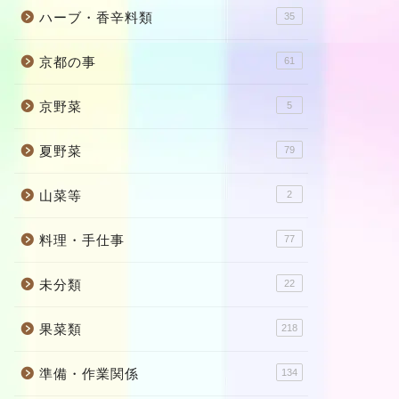
ハーブ・香辛料類
35
京都の事
61
京野菜
5
夏野菜
79
山菜等
2
料理・手仕事
77
未分類
22
果菜類
218
準備・作業関係
134