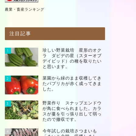
農業・畜産ランキング
注目記事
珍しい野菜栽培 星形のオク
1
ラ ダビデの星（スターオブ
デイビッド）の種を取りたい
と思います。
菜園から緑のまま収穫してき
2
たパプリカが赤く成ってきま
した。
野菜作り スナップエンドウ
3
が鳥に食べられました。カラ
スが蔓を引っ張り出して弱っ
たので撤収です。
今年試しの栽培さつまいも
4