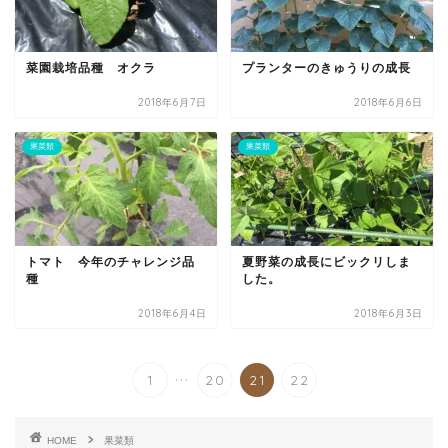
菜園栽培品種 オクラ
プランターのきゅうりの成長
2018年6月7日
2018年6月6日
果菜類
果菜類
トマト 今年のチャレンジ品
夏野菜の成長にビックリしま
種
した。
2018年6月4日
2018年6月3日
...
1
20
21
22
HOME
果菜類