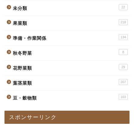
22
未分類
218
果菜類
134
準備・作業関係
8
秋冬野菜
29
花野菜類
207
葉茎菜類
103
豆・穀物類
スポンサーリンク