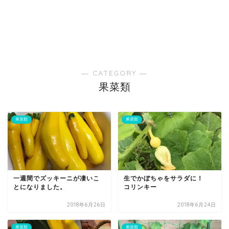
― CATEGORY ―
果菜類
果菜類
果菜類
一週間でズッキーニが凄いこ
生でかぼちゃをサラダに！
とになりました。
コリンキー
2018年6月26日
2018年6月24日
果菜類
果菜類