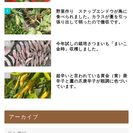
3
野菜作り スナップエンドウが鳥に
食べられました。カラスが蔓を引っ
張り出して弱ったので撤収です。
4
今年試しの栽培さつまいも「まいこ
金時」収穫しました。
5
超辛いと言われている黄金（黄）唐
辛子と鷹の爪唐辛子が順調に色づい
ています。
アーカイブ