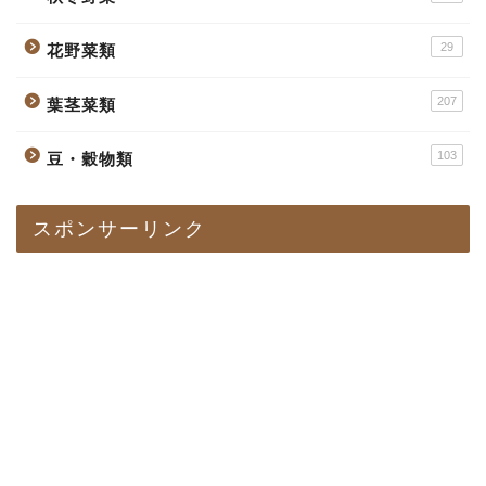
29
花野菜類
207
葉茎菜類
103
豆・穀物類
スポンサーリンク