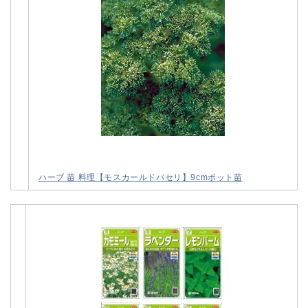
ハーブ 苗 料理【モスカールドパセリ】9cmポット苗