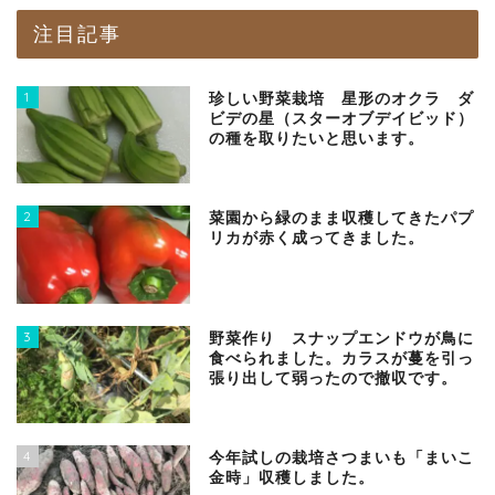
注目記事
1
珍しい野菜栽培 星形のオクラ ダ
ビデの星（スターオブデイビッド）
の種を取りたいと思います。
2
菜園から緑のまま収穫してきたパプ
リカが赤く成ってきました。
3
野菜作り スナップエンドウが鳥に
食べられました。カラスが蔓を引っ
張り出して弱ったので撤収です。
4
今年試しの栽培さつまいも「まいこ
金時」収穫しました。