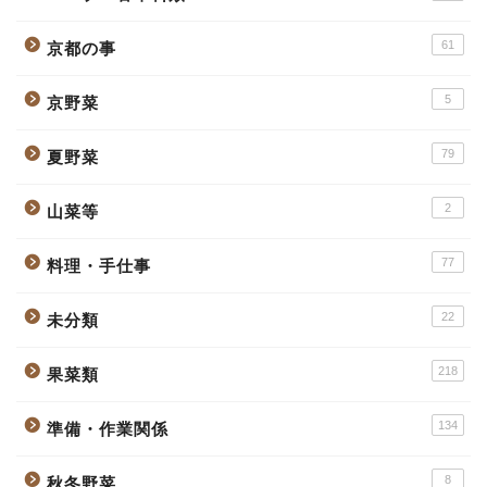
61
京都の事
5
京野菜
79
夏野菜
2
山菜等
77
料理・手仕事
22
未分類
218
果菜類
134
準備・作業関係
8
秋冬野菜