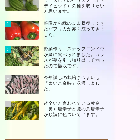
ラ ダビデの星（スターオブ
デイビッド）の種を取りたい
と思います。
菜園から緑のまま収穫してき
2
たパプリカが赤く成ってきま
した。
野菜作り スナップエンドウ
3
が鳥に食べられました。カラ
スが蔓を引っ張り出して弱っ
たので撤収です。
今年試しの栽培さつまいも
4
「まいこ金時」収穫しまし
た。
超辛いと言われている黄金
5
（黄）唐辛子と鷹の爪唐辛子
が順調に色づいています。