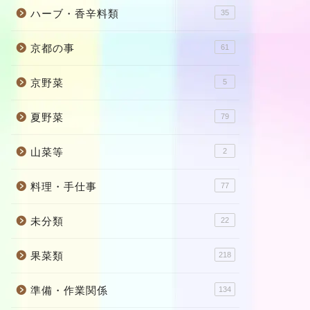
ハーブ・香辛料類
35
京都の事
61
京野菜
5
夏野菜
79
山菜等
2
料理・手仕事
77
未分類
22
果菜類
218
準備・作業関係
134