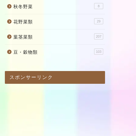
秋冬野菜
8
花野菜類
29
葉茎菜類
207
豆・穀物類
103
スポンサーリンク