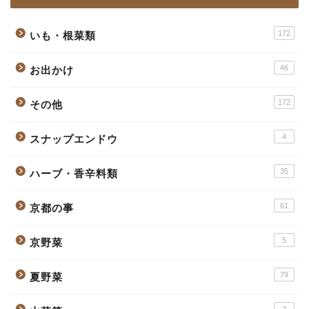
172
いも・根菜類
46
お出かけ
172
その他
4
スナップエンドウ
35
ハーブ・香辛料類
61
京都の事
5
京野菜
79
夏野菜