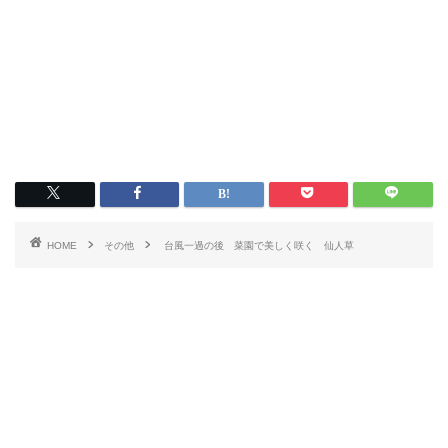
HOME
その他
台風一過の後 菜園で美しく咲く 仙人草