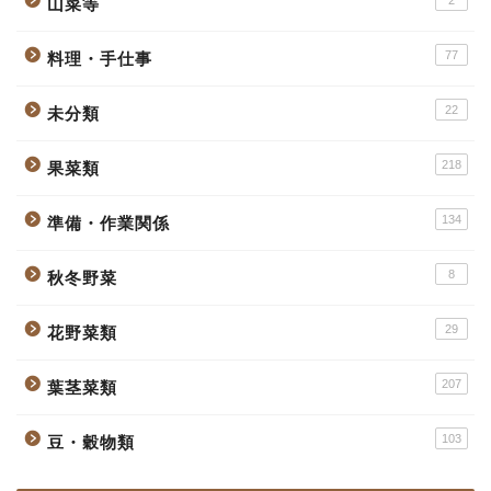
2
山菜等
77
料理・手仕事
22
未分類
218
果菜類
134
準備・作業関係
8
秋冬野菜
29
花野菜類
207
葉茎菜類
103
豆・穀物類