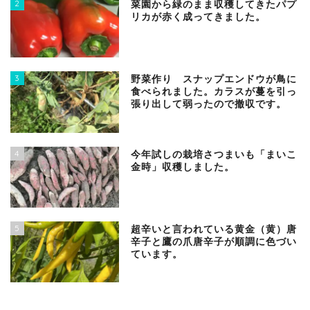
2
菜園から緑のまま収穫してきたパプ
リカが赤く成ってきました。
3
野菜作り スナップエンドウが鳥に
食べられました。カラスが蔓を引っ
張り出して弱ったので撤収です。
4
今年試しの栽培さつまいも「まいこ
金時」収穫しました。
5
超辛いと言われている黄金（黄）唐
辛子と鷹の爪唐辛子が順調に色づい
ています。