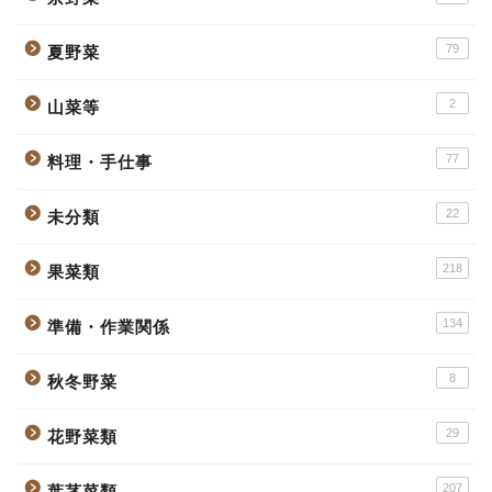
79
夏野菜
2
山菜等
77
料理・手仕事
22
未分類
218
果菜類
134
準備・作業関係
8
秋冬野菜
29
花野菜類
207
葉茎菜類