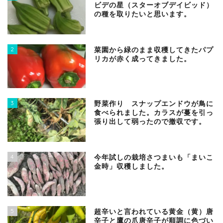
ビデの星（スターオブデイビッド）
の種を取りたいと思います。
2
菜園から緑のまま収穫してきたパプ
リカが赤く成ってきました。
3
野菜作り スナップエンドウが鳥に
食べられました。カラスが蔓を引っ
張り出して弱ったので撤収です。
4
今年試しの栽培さつまいも「まいこ
金時」収穫しました。
5
超辛いと言われている黄金（黄）唐
辛子と鷹の爪唐辛子が順調に色づい