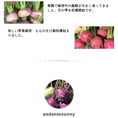
菜園で栽培中の蕪類が大きく成ってきま
した。天の雫を収穫開始です。
珍しい野菜栽培 もものすけ蕪収穫始ま
りました。
andantesunny