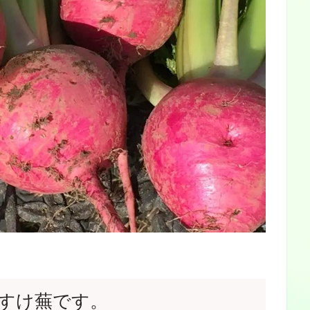
すけ蕪です。