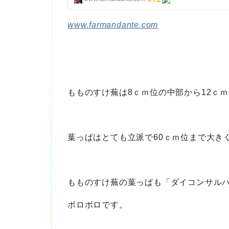
www.farmandante.com
もものすけ蕪は8ｃｍ位の中部から12ｃ
葉っぱはとても立派で60ｃｍ位まで大き
もものすけ蕪の葉っぱも「ダイコンサル
ボロボロです。