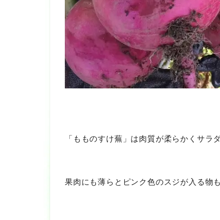
「もものすけ蕪」は肉質が柔らかくサラ
果肉にも薄らとピンク色のスジが入る物