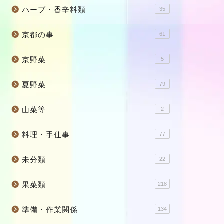
ハーブ・香辛料類
35
京都の事
61
京野菜
5
夏野菜
79
山菜等
2
料理・手仕事
77
未分類
22
果菜類
218
準備・作業関係
134