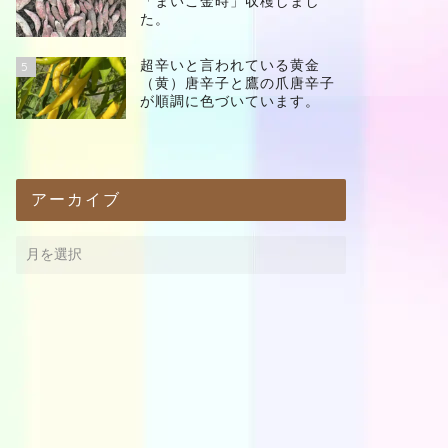
「まいこ金時」収穫しまし
た。
超辛いと言われている黄金
5
（黄）唐辛子と鷹の爪唐辛子
が順調に色づいています。
アーカイブ