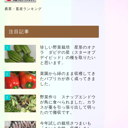
農業・畜産ランキング
注目記事
珍しい野菜栽培 星形のオク
1
ラ ダビデの星（スターオブ
デイビッド）の種を取りたい
と思います。
菜園から緑のまま収穫してき
2
たパプリカが赤く成ってきま
した。
野菜作り スナップエンドウ
3
が鳥に食べられました。カラ
スが蔓を引っ張り出して弱っ
たので撤収です。
今年試しの栽培さつまいも
4