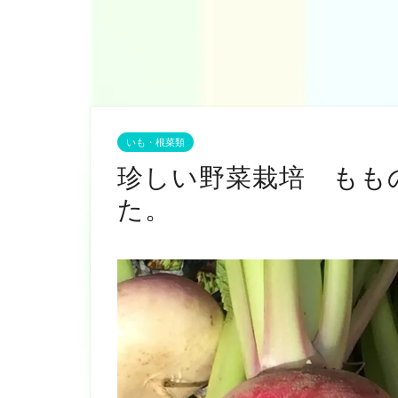
いも・根菜類
珍しい野菜栽培 もも
た。