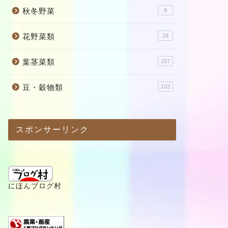
秋冬野菜
8
花野菜類
29
葉茎菜類
207
豆・穀物類
103
スポンサーリンク
にほんブログ村