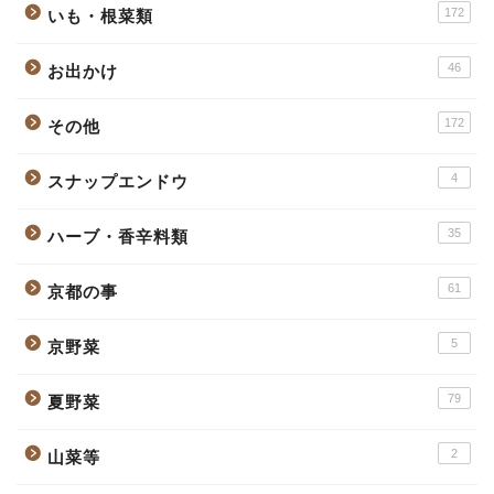
172
いも・根菜類
46
お出かけ
172
その他
4
スナップエンドウ
35
ハーブ・香辛料類
61
京都の事
5
京野菜
79
夏野菜
2
山菜等