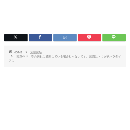
HOME
葉茎菜類
野菜作り 春の訪れに感動している場合じゃないです。菜園はトウダチパラダイ
スに