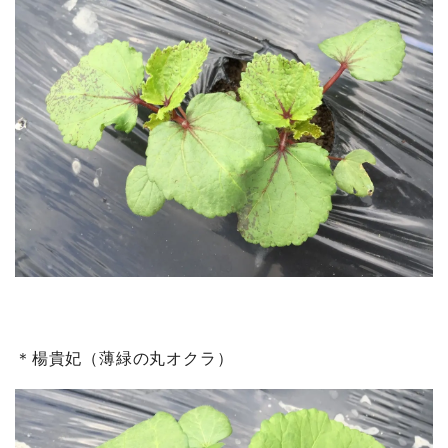
＊楊貴妃（薄緑の丸オクラ）