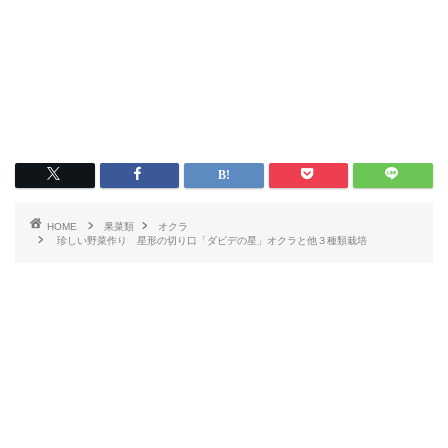
HOME
果菜類
オクラ
珍しい野菜作り 星形の切り口「ダビデの星」オクラと他３種類栽培