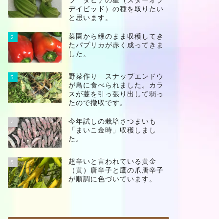
ラ ダビデの星（スターオブ
デイビッド）の種を取りたい
と思います。
菜園から緑のまま収穫してき
2
たパプリカが赤く成ってきま
した。
野菜作り スナップエンドウ
3
が鳥に食べられました。カラ
スが蔓を引っ張り出して弱っ
たので撤収です。
今年試しの栽培さつまいも
4
「まいこ金時」収穫しまし
た。
超辛いと言われている黄金
5
（黄）唐辛子と鷹の爪唐辛子
が順調に色づいています。