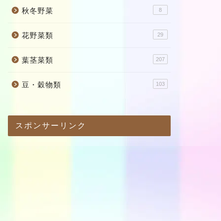
秋冬野菜
8
花野菜類
29
葉茎菜類
207
豆・穀物類
103
スポンサーリンク