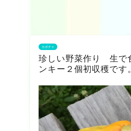
カボチャ
珍しい野菜作り 生で
ンキー２個初収穫です