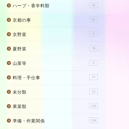
ハーブ・香辛料類
35
京都の事
61
京野菜
5
夏野菜
79
山菜等
2
料理・手仕事
77
未分類
22
果菜類
218
準備・作業関係
134