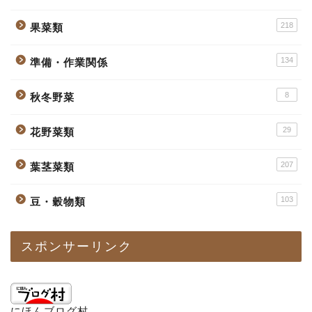
218
果菜類
134
準備・作業関係
8
秋冬野菜
29
花野菜類
207
葉茎菜類
103
豆・穀物類
スポンサーリンク
にほんブログ村