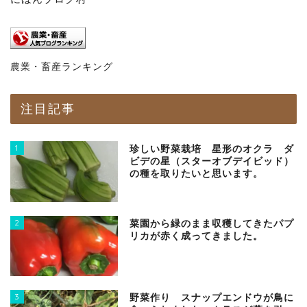
農業・畜産ランキング
注目記事
1
珍しい野菜栽培 星形のオクラ ダ
ビデの星（スターオブデイビッド）
の種を取りたいと思います。
2
菜園から緑のまま収穫してきたパプ
リカが赤く成ってきました。
3
野菜作り スナップエンドウが鳥に