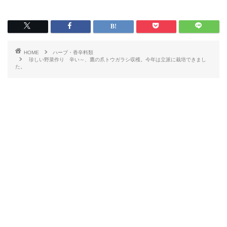
HOME
ハーブ・香辛料類
珍しい野菜作り 辛い～、鷹の爪トウガラシ収穫。今年は立派に栽培できまし
た。