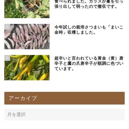
食べられました。カラスが蔓を引っ
張り出して弱ったので撤収です。
4
今年試しの栽培さつまいも「まいこ
金時」収穫しました。
5
超辛いと言われている黄金（黄）唐
辛子と鷹の爪唐辛子が順調に色づい
ています。
アーカイブ