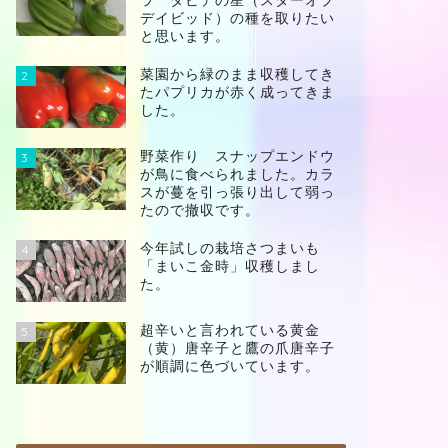
ラ ダビデの星（スターオブ
デイビッド）の種を取りたい
と思います。
菜園から緑のまま収穫してき
2
たパプリカが赤く成ってきま
した。
野菜作り スナップエンドウ
3
が鳥に食べられました。カラ
スが蔓を引っ張り出して弱っ
たので撤収です。
今年試しの栽培さつまいも
4
「まいこ金時」収穫しまし
た。
超辛いと言われている黄金
5
（黄）唐辛子と鷹の爪唐辛子
が順調に色づいています。