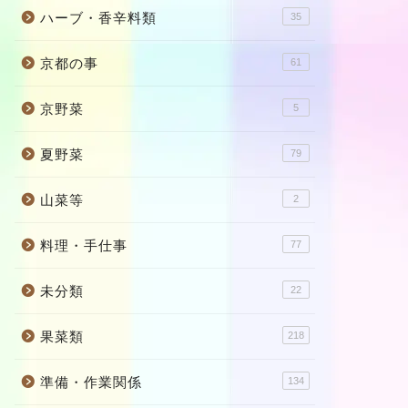
ハーブ・香辛料類
35
京都の事
61
京野菜
5
夏野菜
79
山菜等
2
料理・手仕事
77
未分類
22
果菜類
218
準備・作業関係
134