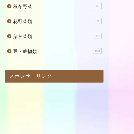
秋冬野菜
8
花野菜類
29
葉茎菜類
207
豆・穀物類
103
スポンサーリンク