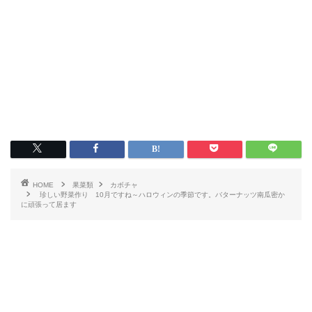
HOME
果菜類
カボチャ
珍しい野菜作り 10月ですね～ハロウィンの季節です。バターナッツ南瓜密か
に頑張って居ます