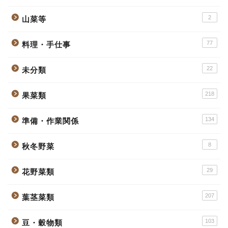
2
山菜等
77
料理・手仕事
22
未分類
218
果菜類
134
準備・作業関係
8
秋冬野菜
29
花野菜類
207
葉茎菜類
103
豆・穀物類