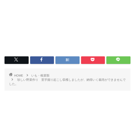
HOME
いも・根菜類
珍しい野菜作り 里芋掘り起こし収穫しましたが、納得いく栽培ができませんで
した。