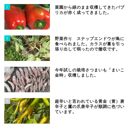
2
菜園から緑のまま収穫してきたパプ
リカが赤く成ってきました。
3
野菜作り スナップエンドウが鳥に
食べられました。カラスが蔓を引っ
張り出して弱ったので撤収です。
4
今年試しの栽培さつまいも「まいこ
金時」収穫しました。
5
超辛いと言われている黄金（黄）唐
辛子と鷹の爪唐辛子が順調に色づい
ています。