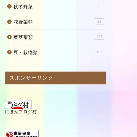
秋冬野菜
8
花野菜類
29
葉茎菜類
207
豆・穀物類
103
スポンサーリンク
にほんブログ村