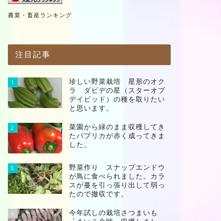
農業・畜産ランキング
注目記事
珍しい野菜栽培 星形のオク
1
ラ ダビデの星（スターオブ
デイビッド）の種を取りたい
と思います。
菜園から緑のまま収穫してき
2
たパプリカが赤く成ってきま
した。
野菜作り スナップエンドウ
3
が鳥に食べられました。カラ
スが蔓を引っ張り出して弱っ
たので撤収です。
今年試しの栽培さつまいも
4