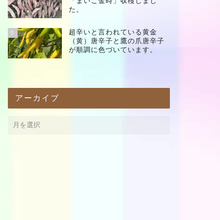
「まいこ金時」収穫しまし
た。
超辛いと言われている黄金
5
（黄）唐辛子と鷹の爪唐辛子
が順調に色づいています。
アーカイブ