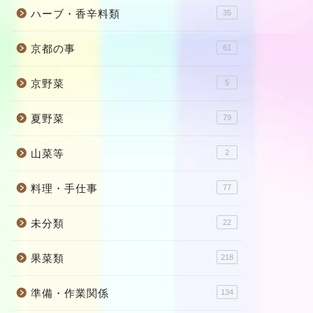
ハーブ・香辛料類
35
京都の事
61
京野菜
5
夏野菜
79
山菜等
2
料理・手仕事
77
未分類
22
果菜類
218
準備・作業関係
134