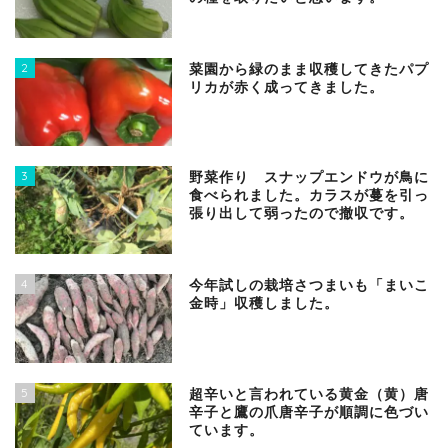
2
菜園から緑のまま収穫してきたパプ
リカが赤く成ってきました。
3
野菜作り スナップエンドウが鳥に
食べられました。カラスが蔓を引っ
張り出して弱ったので撤収です。
4
今年試しの栽培さつまいも「まいこ
金時」収穫しました。
5
超辛いと言われている黄金（黄）唐
辛子と鷹の爪唐辛子が順調に色づい
ています。