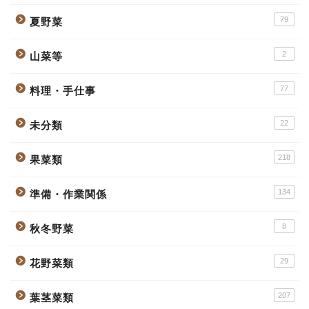
79
夏野菜
2
山菜等
77
料理・手仕事
22
未分類
218
果菜類
134
準備・作業関係
8
秋冬野菜
29
花野菜類
207
葉茎菜類