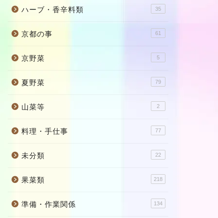
ハーブ・香辛料類
35
京都の事
61
京野菜
5
夏野菜
79
山菜等
2
料理・手仕事
77
未分類
22
果菜類
218
準備・作業関係
134