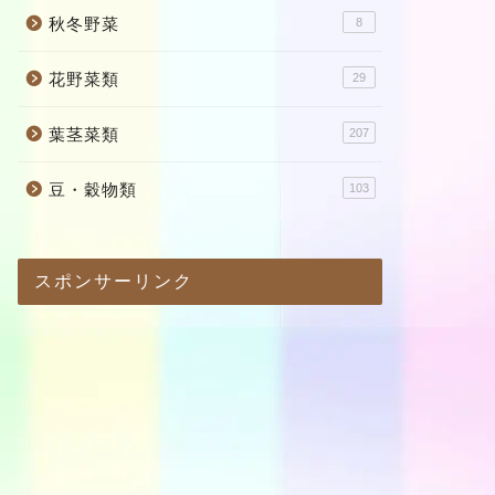
秋冬野菜
8
花野菜類
29
葉茎菜類
207
豆・穀物類
103
スポンサーリンク