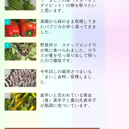
ラ ダビデの星（スターオブ
デイビッド）の種を取りたい
と思います。
菜園から緑のまま収穫してき
2
たパプリカが赤く成ってきま
した。
野菜作り スナップエンドウ
3
が鳥に食べられました。カラ
スが蔓を引っ張り出して弱っ
たので撤収です。
今年試しの栽培さつまいも
4
「まいこ金時」収穫しまし
た。
超辛いと言われている黄金
5
（黄）唐辛子と鷹の爪唐辛子
が順調に色づいています。