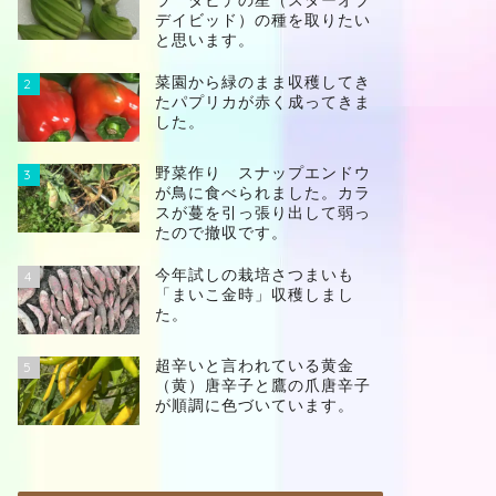
ラ ダビデの星（スターオブ
デイビッド）の種を取りたい
と思います。
菜園から緑のまま収穫してき
2
たパプリカが赤く成ってきま
した。
野菜作り スナップエンドウ
3
が鳥に食べられました。カラ
スが蔓を引っ張り出して弱っ
たので撤収です。
今年試しの栽培さつまいも
4
「まいこ金時」収穫しまし
た。
超辛いと言われている黄金
5
（黄）唐辛子と鷹の爪唐辛子
が順調に色づいています。