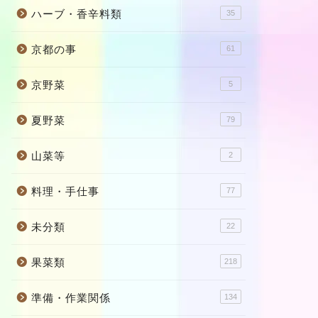
ハーブ・香辛料類
35
京都の事
61
京野菜
5
夏野菜
79
山菜等
2
料理・手仕事
77
未分類
22
果菜類
218
準備・作業関係
134