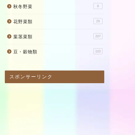
秋冬野菜
8
花野菜類
29
葉茎菜類
207
豆・穀物類
103
スポンサーリンク