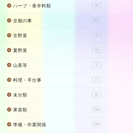
ハーブ・香辛料類
35
京都の事
61
京野菜
5
夏野菜
79
山菜等
2
料理・手仕事
77
未分類
22
果菜類
218
準備・作業関係
134