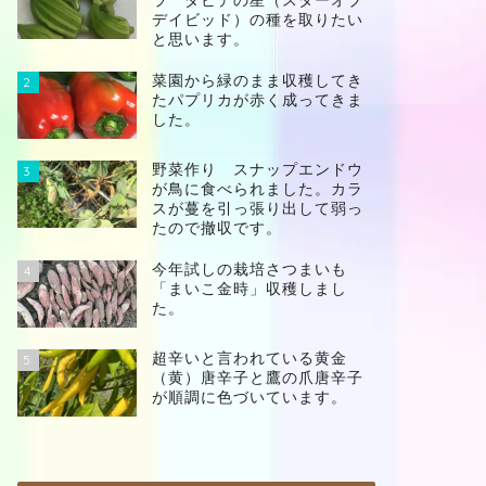
ラ ダビデの星（スターオブ
デイビッド）の種を取りたい
と思います。
菜園から緑のまま収穫してき
2
たパプリカが赤く成ってきま
した。
野菜作り スナップエンドウ
3
が鳥に食べられました。カラ
スが蔓を引っ張り出して弱っ
たので撤収です。
今年試しの栽培さつまいも
4
「まいこ金時」収穫しまし
た。
超辛いと言われている黄金
5
（黄）唐辛子と鷹の爪唐辛子
が順調に色づいています。