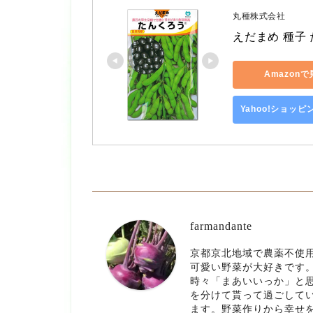
丸種株式会社
えだまめ 種子 
Amazon
Yahoo!ショッ
farmandante
京都京北地域で農薬不使
可愛い野菜が大好きです
時々「まあいいっか」と
を分けて貰って過ごして
ます。野菜作りから幸せ