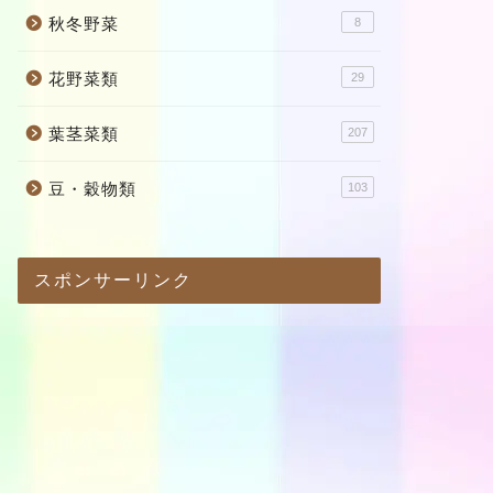
秋冬野菜
8
花野菜類
29
葉茎菜類
207
豆・穀物類
103
スポンサーリンク