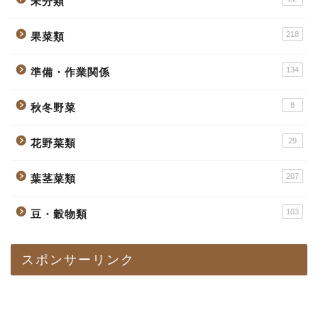
未分類
218
果菜類
134
準備・作業関係
8
秋冬野菜
29
花野菜類
207
葉茎菜類
103
豆・穀物類
スポンサーリンク