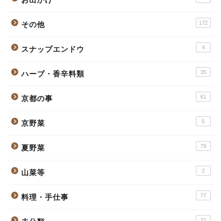
172
その他
4
スナップエンドウ
35
ハーブ・香辛料類
61
京都の事
5
京野菜
79
夏野菜
2
山菜等
77
料理・手仕事
22