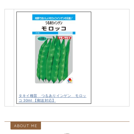
タキイ種苗 つるありインゲン モロッ
コ 30ml 【郵送対応】
ABOUT ME