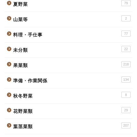
79
夏野菜
2
山菜等
77
料理・手仕事
22
未分類
218
果菜類
134
準備・作業関係
8
秋冬野菜
29
花野菜類
207
葉茎菜類