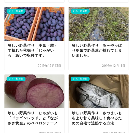
いも・根菜類
いも・根菜類
珍しい野菜作り 冷気（霜）
珍しい野菜作り あ～やっぱ
で枯れた秋採り「じゃがい
り冷気で野菜達が枯れてしま
も」急いで収穫です。
いました。
2019年12月13日
2019年12月11日
いも・根菜類
いも・根菜類
珍しい野菜作り じゃがいも
珍しい野菜作り さつまいも
「ドラゴンレッド」と「なが
をより甘く美味しく食べるた
さき黄金」のペペロンチーノ
めの自宅で追熟する方法