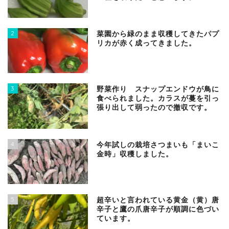
2
菜園から緑のまま収穫してきたパプ
リカが赤く成ってきました。
3
野菜作り スナップエンドウが鳥に
食べられました。カラスが蔓を引っ
張り出して弱ったので撤収です。
4
今年試しの栽培さつまいも「まいこ
金時」収穫しました。
5
超辛いと言われている黄金（黄）唐
辛子と鷹の爪唐辛子が順調に色づい
ています。