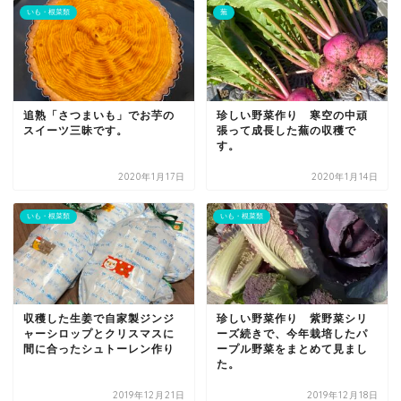
いも・根菜類
蕪
追熟「さつまいも」でお芋の
珍しい野菜作り 寒空の中頑
スイーツ三昧です。
張って成長した蕪の収穫で
す。
2020年1月17日
2020年1月14日
いも・根菜類
いも・根菜類
収穫した生姜で自家製ジンジ
珍しい野菜作り 紫野菜シリ
ャーシロップとクリスマスに
ーズ続きで、今年栽培したパ
間に合ったシュトーレン作り
ープル野菜をまとめて見まし
た。
2019年12月21日
2019年12月18日