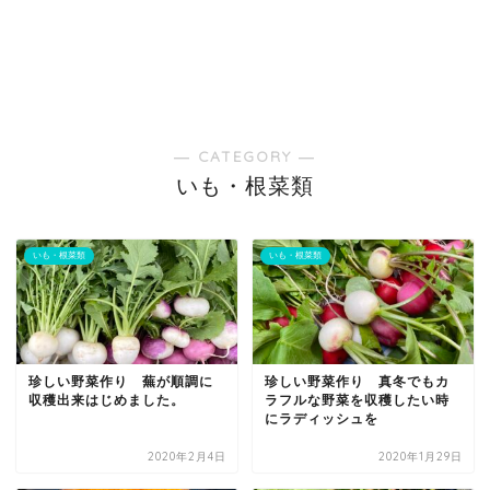
― CATEGORY ―
いも・根菜類
いも・根菜類
いも・根菜類
珍しい野菜作り 蕪が順調に
珍しい野菜作り 真冬でもカ
収穫出来はじめました。
ラフルな野菜を収穫したい時
にラディッシュを
2020年2月4日
2020年1月29日