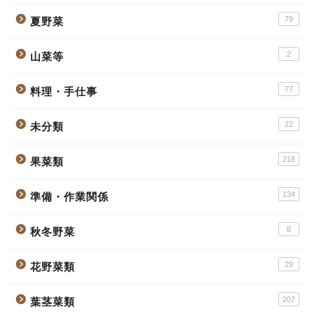
79
夏野菜
2
山菜等
77
料理・手仕事
22
未分類
218
果菜類
134
準備・作業関係
8
秋冬野菜
29
花野菜類
207
葉茎菜類