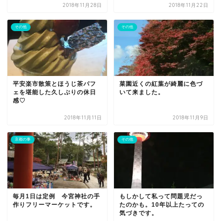
2018年11月28日
2018年11月22日
その他
その他
平安楽市散策とほうじ茶パフ
菜園近くの紅葉が綺麗に色づ
ェを堪能した久しぶりの休日
いて来ました。
感♡
2018年11月11日
2018年11月9日
京都の事
その他
毎月1日は定例 今宮神社の手
もしかして私って問題児だっ
作りフリーマーケットです。
たのかも。10年以上たっての
気づきです。