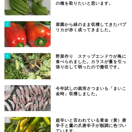
の種を取りたいと思います。
2
菜園から緑のまま収穫してきたパプ
リカが赤く成ってきました。
3
野菜作り スナップエンドウが鳥に
食べられました。カラスが蔓を引っ
張り出して弱ったので撤収です。
4
今年試しの栽培さつまいも「まいこ
金時」収穫しました。
5
超辛いと言われている黄金（黄）唐
辛子と鷹の爪唐辛子が順調に色づい
ています。