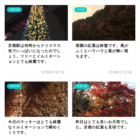
京都の事
その他
京都駅は何時からクリスマス
菜園の紅葉は終盤です。風が
色でいっぱいになったのでし
ふくとハラハラと葉が舞い落
ょう。ツリーとイルミネーシ
ちます。
ョンとても綺麗です。
2018年12月7日
2018年12月3日
京都の事
京都の事
今日のラッキーはとても綺麗
昨日はとても良いお天気でし
なイルミネーションで締めく
た。京都の紅葉も見頃です。
くりです。