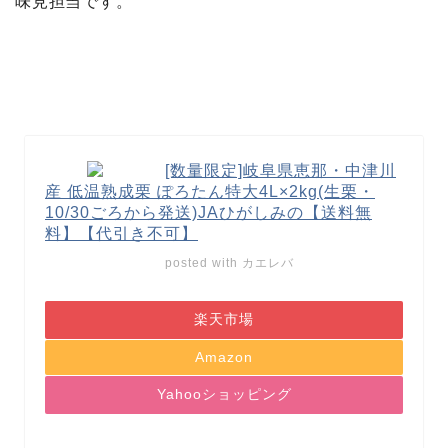
味見担当です。
[数量限定]岐阜県恵那・中津川
産 低温熟成栗 ぽろたん特大4L×2kg(生栗・
10/30ごろから発送)JAひがしみの【送料無
料】【代引き不可】
posted with
カエレバ
楽天市場
Amazon
Yahooショッピング