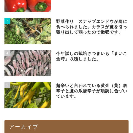
3
野菜作り スナップエンドウが鳥に
食べられました。カラスが蔓を引っ
張り出して弱ったので撤収です。
4
今年試しの栽培さつまいも「まいこ
金時」収穫しました。
5
超辛いと言われている黄金（黄）唐
辛子と鷹の爪唐辛子が順調に色づい
ています。
アーカイブ