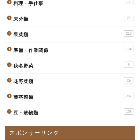
77
料理・手仕事
22
未分類
218
果菜類
134
準備・作業関係
8
秋冬野菜
29
花野菜類
207
葉茎菜類
103
豆・穀物類
スポンサーリンク