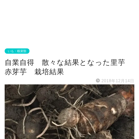
いも・根菜類
自業自得 散々な結果となった里芋
赤芽芋 栽培結果
2018年12月14日