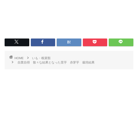
HOME
いも・根菜類
自業自得 散々な結果となった里芋 赤芽芋 栽培結果