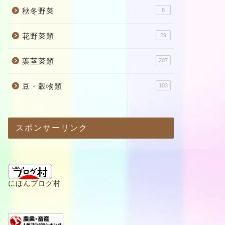
秋冬野菜
8
花野菜類
29
葉茎菜類
207
豆・穀物類
103
スポンサーリンク
にほんブログ村