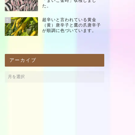
「まいこ金時」収穫しまし
た。
超辛いと言われている黄金
5
（黄）唐辛子と鷹の爪唐辛子
が順調に色づいています。
アーカイブ