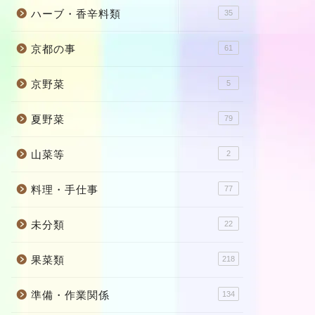
ハーブ・香辛料類
35
京都の事
61
京野菜
5
夏野菜
79
山菜等
2
料理・手仕事
77
未分類
22
果菜類
218
準備・作業関係
134