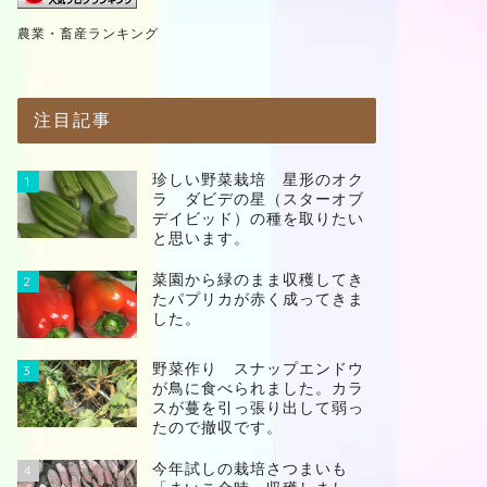
農業・畜産ランキング
注目記事
珍しい野菜栽培 星形のオク
1
ラ ダビデの星（スターオブ
デイビッド）の種を取りたい
と思います。
菜園から緑のまま収穫してき
2
たパプリカが赤く成ってきま
した。
野菜作り スナップエンドウ
3
が鳥に食べられました。カラ
スが蔓を引っ張り出して弱っ
たので撤収です。
今年試しの栽培さつまいも
4