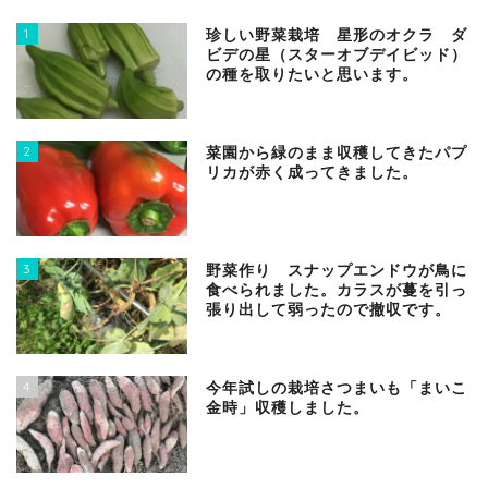
1
珍しい野菜栽培 星形のオクラ ダ
ビデの星（スターオブデイビッド）
の種を取りたいと思います。
2
菜園から緑のまま収穫してきたパプ
リカが赤く成ってきました。
3
野菜作り スナップエンドウが鳥に
食べられました。カラスが蔓を引っ
張り出して弱ったので撤収です。
4
今年試しの栽培さつまいも「まいこ
金時」収穫しました。