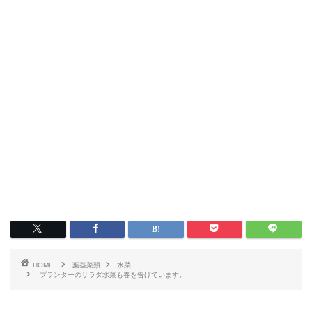
HOME
葉茎菜類
水菜
プランターのサラダ水菜も春を告げています。