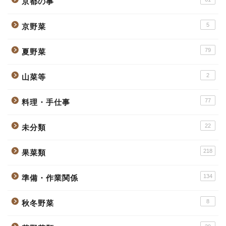
京都の事
5
京野菜
79
夏野菜
2
山菜等
77
料理・手仕事
22
未分類
218
果菜類
134
準備・作業関係
8
秋冬野菜