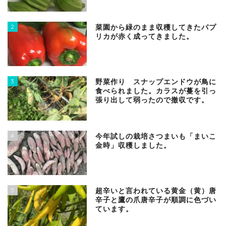
2
菜園から緑のまま収穫してきたパプ
リカが赤く成ってきました。
3
野菜作り スナップエンドウが鳥に
食べられました。カラスが蔓を引っ
張り出して弱ったので撤収です。
4
今年試しの栽培さつまいも「まいこ
金時」収穫しました。
5
超辛いと言われている黄金（黄）唐
辛子と鷹の爪唐辛子が順調に色づい
ています。