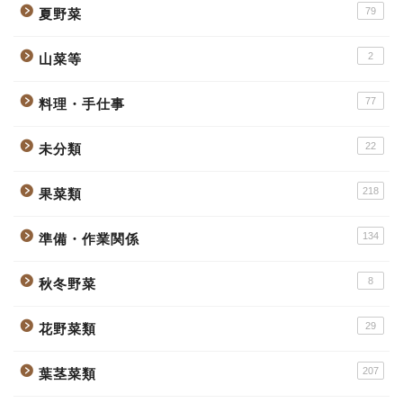
79
夏野菜
2
山菜等
77
料理・手仕事
22
未分類
218
果菜類
134
準備・作業関係
8
秋冬野菜
29
花野菜類
207
葉茎菜類