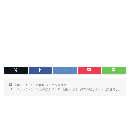
HOME
豆・穀物類
エンドウ豆
スナップエンドウの成長が早くて、限界なので不織布を取りネットに誘引です。