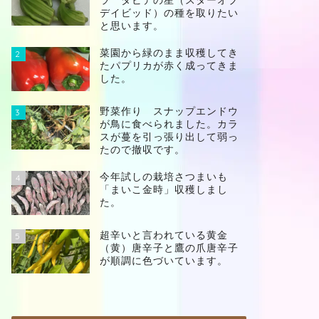
ラ ダビデの星（スターオブ
デイビッド）の種を取りたい
と思います。
菜園から緑のまま収穫してき
2
たパプリカが赤く成ってきま
した。
野菜作り スナップエンドウ
3
が鳥に食べられました。カラ
スが蔓を引っ張り出して弱っ
たので撤収です。
今年試しの栽培さつまいも
4
「まいこ金時」収穫しまし
た。
超辛いと言われている黄金
5
（黄）唐辛子と鷹の爪唐辛子
が順調に色づいています。