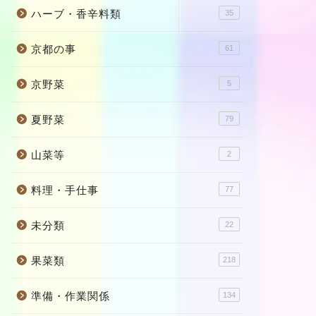
ハーブ・香辛料類
35
京都の事
61
京野菜
5
夏野菜
79
山菜等
2
料理・手仕事
77
未分類
22
果菜類
218
準備・作業関係
134