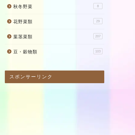
秋冬野菜
8
花野菜類
29
葉茎菜類
207
豆・穀物類
103
スポンサーリンク