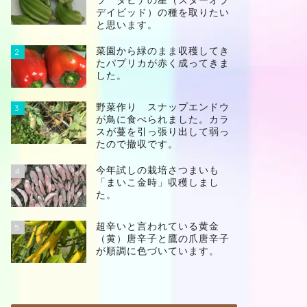
ラ ダビデの星（スターオブ
デイビッド）の種を取りたい
と思います。
菜園から緑のまま収穫してき
2
たパプリカが赤く成ってきま
した。
野菜作り スナップエンドウ
3
が鳥に食べられました。カラ
スが蔓を引っ張り出して弱っ
たので撤収です。
今年試しの栽培さつまいも
4
「まいこ金時」収穫しまし
た。
超辛いと言われている黄金
5
（黄）唐辛子と鷹の爪唐辛子
が順調に色づいています。