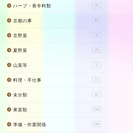
ハーブ・香辛料類
35
京都の事
61
京野菜
5
夏野菜
79
山菜等
2
料理・手仕事
77
未分類
22
果菜類
218
準備・作業関係
134