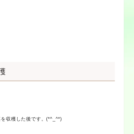
穫
穫した後です。(*^_^*)