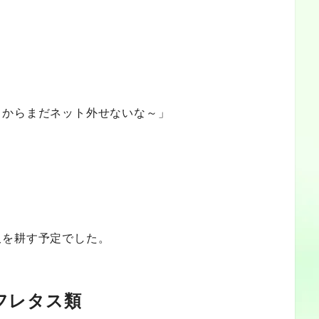
！
るからまだネット外せないな～」
畝を耕す予定でした。
レタス類