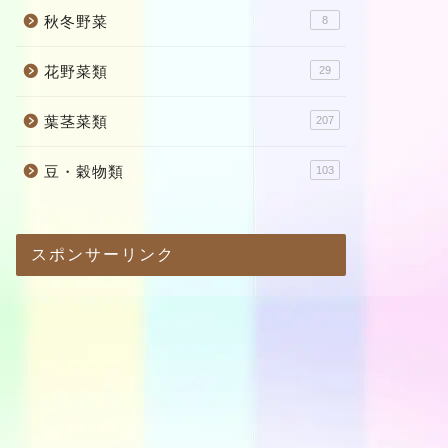
秋冬野菜
8
花野菜類
29
葉茎菜類
207
豆・穀物類
103
スポンサーリンク