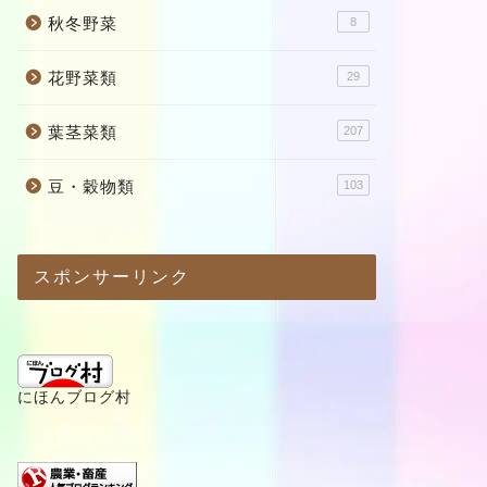
秋冬野菜
8
花野菜類
29
葉茎菜類
207
豆・穀物類
103
スポンサーリンク
にほんブログ村