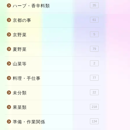
ハーブ・香辛料類
35
京都の事
61
京野菜
5
夏野菜
79
山菜等
2
料理・手仕事
77
未分類
22
果菜類
218
準備・作業関係
134