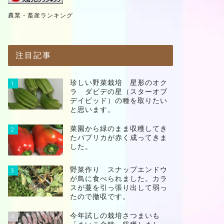
農業・畜産ランキング
注目記事
珍しい野菜栽培 星形のオク
1
ラ ダビデの星（スターオブ
デイビッド）の種を取りたい
と思います。
菜園から緑のまま収穫してき
2
たパプリカが赤く成ってきま
した。
野菜作り スナップエンドウ
3
が鳥に食べられました。カラ
スが蔓を引っ張り出して弱っ
たので撤収です。
今年試しの栽培さつまいも
4